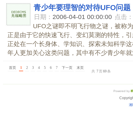
青少年要理智的对待UFO问题
日期：
2006-04-01 00:00:00
点击
UFO之谜即不明飞行物之谜，被称
正是由于它的快速飞行、变幻莫测的特性，引
正处在一个长身体、学知识、探索未知科学这
年人更加关心这类问题，其中有不少青少年就沉
首页
1
2
3
4
5
6
7
下一页
末页
共
7
页
69
条
Powered by
Copyrig
湘