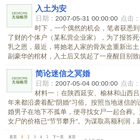
入土为安
日期：
2007-05-31 00:00:00
点击
时下，一个偶然的机会，笔者获悉到
了财的个体户（某私营企业家），为了报答死
乳之恩，最近，将她老人家的骨灰盒重新出土
副豪华的棺材，入土后又筑起了一座醒目别致的
简论迷信之冥婚
日期：
2007-05-04 00:00:00
点击
材料一：在陕西延安、榆林和山西吕
年来都沿袭着配“阴婚”习俗。按照当地迷信的
婚男子在地下不孤单，便寻找女尸一起合葬。
女尸的价格已“节节攀升”。为谋取高额利润，延
首页
1
2
3
4
5
下一页
末页