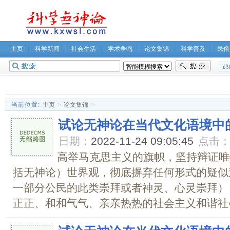
主页
科学新闻
社会生活
学术争鸣
论文集锦
科学普及
民俗
无神论坛
关于我们
当前位置:
主页
>
论文集锦
>
试论无神论在当代文化语境中
日期：
2022-11-24 09:05:45
点击
高举马克思主义的旗帜，坚持辩证唯
括无神论）世界观，彻底摒弃任何形式的疑似
一部分公民的此类崇拜或者神灵、心灵崇拜）
正正、和和气气、亲亲热热的社会主义和谐社会。