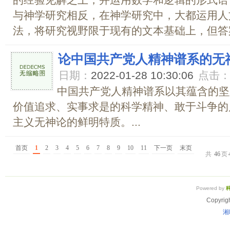
的经验见解之上，并运用数学和逻辑的形式语
与神学研究相反，在神学研究中，大都运用人
法，将研究视野限于现有的文本基础上，但答案
论中国共产党人精神谱系的无
日期：
2022-01-28 10:30:06
点击
中国共产党人精神谱系以其蕴含的坚
价值追求、实事求是的科学精神、敢于斗争的
主义无神论的鲜明特质。...
首页
1
2
3
4
5
6
7
8
9
10
11
下一页
末页
共
46
页
Powered by
Copyrig
湘