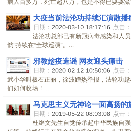
病人百多万，死亡超八万，也是不得已耍耍流氓
大疫当前法沦功持续汇演散播
日期：
2020-03-10 18:17:16
点击
法沦功总部已有新冠病毒感染和人员
韵”持续在“全球巡演”。...
邪教趁疫造谣 网友迎头痛击
日期：
2020-02-12 10:50:06
点击
武小华叫板石正丽，徐波蹭热举报，法轮功趁
们如何收场！...
马克思主义无神论一面高扬的
日期：
2019-05-22 08:03:08
点击
杜继文先生自觉传承起中华民族自强