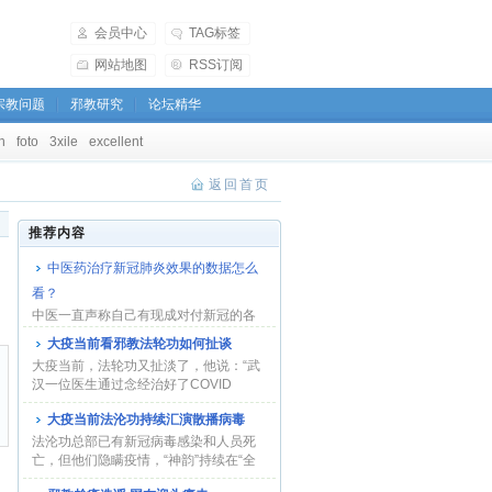
会员中心
TAG标签
网站地图
RSS订阅
宗教问题
邪教研究
论坛精华
h
foto
3xile
excellent
返回首页
推荐内容
中医药治疗新冠肺炎效果的数据怎么
看？
中医一直声称自己有现成对付新冠的各
种办法。即使承认西医的作用，也只讲
大疫当前看邪教法轮功如何扯谈
仅用西医时...
大疫当前，法轮功又扯淡了，他说：“武
汉一位医生通过念经治好了COVID
-19”。这家伙...
大疫当前法沦功持续汇演散播病毒
法沦功总部已有新冠病毒感染和人员死
亡，但他们隐瞒疫情，“神韵”持续在“全
球巡演”...