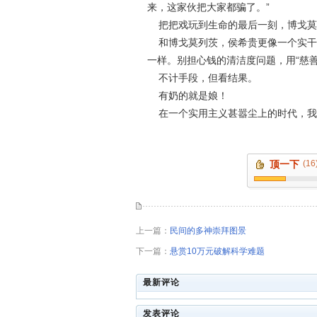
来，这家伙把大家都骗了。”
把把戏玩到生命的最后一刻，博戈莫
和博戈莫列茨，侯希贵更像一个实干家
一样。别担心钱的清洁度问题，用“慈善
不计手段，但看结果。
有奶的就是娘！
在一个实用主义甚嚣尘上的时代，我
顶一下
(16
上一篇：
民间的多神崇拜图景
下一篇：
悬赏10万元破解科学难题
最新评论
发表评论