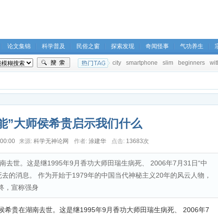
论文集锦
科学普及
民俗之窗
探索发现
奇闻怪事
气功养生
city
smartphone
slim
beginners
wit
能”大师侯希贵启示我们什么
00:00
来源:
科学无神论网
作者:
涂建华
点击:
13683次
南去世。这是继1995年9月香功大师田瑞生病死、 2006年7月31日“中
去的消息。 作为开始于1979年的中国当代神秘主义20年的风云人物，
终，宣称强身
侯希贵在湖南去世。这是继1995年9月香功大师田瑞生病死、 2006年7