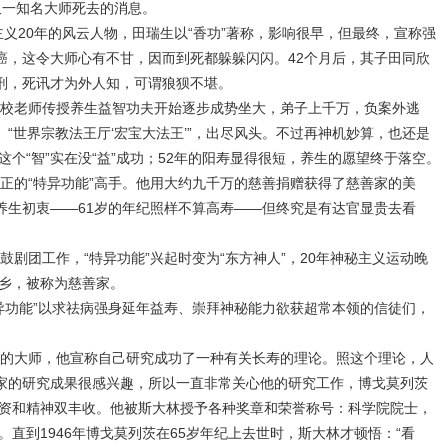
，又一知名大师死去的消息。
义20年的风云人物，田瑞生以“香功”著称，影响很早，但最终，宣称强
肝癌，这令大师心有不甘，因而到死都躲躲闪闪。42个月后，其子田同欣
获刑，死讯才为外人知，可谓狼狈不堪。
校老师传授养生益智功夫开始逐步成势坐大，弟子上千万，负案外逃
、“世界宗教法王厅‘宏宝大法王’”，出尽风头。不过再神机妙算，也还是
个“智”实在没“益”成功；52年的阳寿显得很短，养生的愿望终于落空。
的“特异功能”高手。他用大约九千万的慈善捐赠获得了慈善家的美
的养生初衷――61岁的年纪照样不算高寿――但终究是有达官显贵去看
剧团工作，“特异功能”兴起时变为“东方神人”，20年神秘主义运动晚
乡，被称为慈善家。
功能”以求祛病强身延年益寿、崇拜神秘能力欲获超常本领的信徒们，
的大师，他宣称自己研究成功了一种有关长寿的理论。照这个理论，人
学家的研究成果很感兴趣，所以一直非常关心他的研究工作，博戈莫列茨
资和精神双丰收。他被斯大林授予各种奖章和荣誉称号：科学院院士，
直到1946年博戈莫列茨在65岁年纪上去世时，斯大林才顿悟：“看