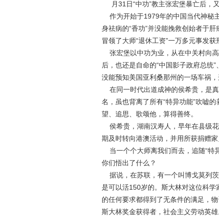
月31日“中功”教主张宏堡暴亡后
作为开始于1979年的中国当代神秘主
身祛病的“香功”并没能挽救创始者于
冒领了大师“退休工资”一万多元事发
张宏堡以中功为业，从在中关村向高
后，也还是自命的“中国影子政府总统”
没能预知美国亚利桑那州的一场车祸，这
在同一时代出道成神的侯希贵，是真正
名，虽也背离了所有“特异功能”吹嘘
望、追思、歌颂他，算得善终。
侯希贵，湖南汉寿人，早年在县级花鼓
期及时转向港澳活动，并用所获捐赠家
当一个个大师离我们而去，追随“特异
你们悟出了什么？
据说，在苏联，有一个叫博戈莫列茨
是可以活150岁的。斯大林对这位科
的任何要求都得到了无条件的满足，物
斯大林奖金获得者，社会主义劳动英雄。