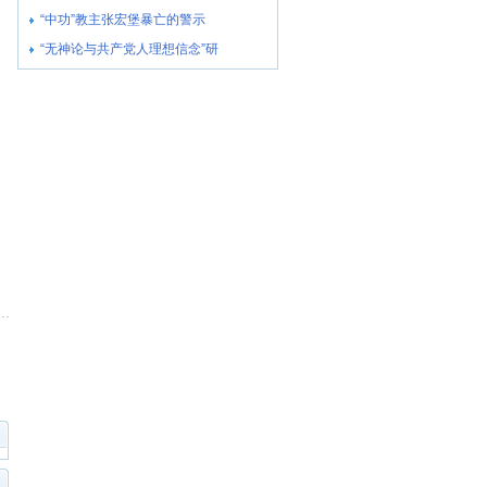
“中功”教主张宏堡暴亡的警示
“无神论与共产党人理想信念”研