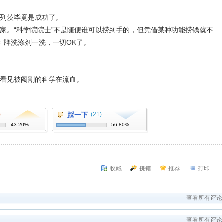
列茨毕竟是成功了。
。“科学院院士”不是随便谁可以捞到手的，但凭借某种功能捞钱就不
”牌洗涤剂一洗，一切OK了。
看见被阉割的科学在流血。
)
踩一下
(21)
43.20%
56.80%
收藏
挑错
推荐
打印
查看所有评论
查看所有评论