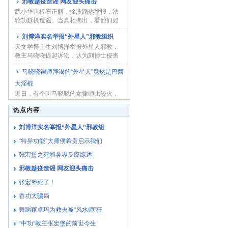
邪教趁疫造谣 网友迎头痛击
武小华叫板石正丽，徐波蹭热举报，法
轮功趁机造谣。当真相揭出，看他们如
何收场！...
刘博洋实名举报“外星人”邪教组织
天文学博士生刘博洋举报外星人邪教，
教主马晓晓提起诉讼，认为刘博士侵害
了她的名誉权...
马晓晓律师拜谒的“外星人”竟然是巴西
大淫棍
近日，有个叫马晓晓的女律师比较火，
因为她自称与不同种族的外星人都有过
热点内容
接触，并通过...
刘博洋实名举报“外星人”邪教组
“特异功能”大师侯希贵启示我们
张宏堡之死和各界反应综述
邪教趁疫造谣 网友迎头痛击
张宏堡死了！
香功大骗局
舞蹈家卓玛为救夫被“风水师”狂
“中功”教主张宏堡的前世今生