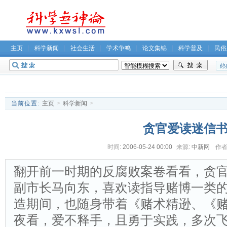
主页
科学新闻
社会生活
学术争鸣
论文集锦
科学普及
民俗
无神论坛
关于我们
当前位置:
主页
>
科学新闻
>
贪官爱读迷信
时间:
2006-05-24 00:00
来源:
中新网
作者
翻开前一时期的反腐败案卷看看，贪
副市长马向东，喜欢读指导赌博一类
造期间，也随身带着《赌术精逊、《赌
夜看，爱不释手，且勇于实践，多次飞