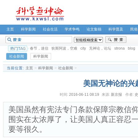
主页
科学新闻
社会生活
学术争鸣
论文集锦
科学普及
民俗
春节，迷信
狄斯阿波，空难
city
无神论，论坛
strona
blog
社会新闻
科学新闻
当前位置:
主页
>
科学新闻
>
社会新闻
>
美国无神论的兴
时间:
2016-06-11 08:19
来源:
新京报
作者:
美国虽然有宪法专门条款保障宗教信
围实在太浓厚了，让美国人真正容忍
要等很久。