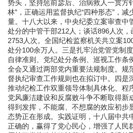
势头，坚持惩前毖后、治病救人一贯方针
林”，正确运用监督执纪“四种形态”，
量。十八大以来，中央纪委立案审查中管
处分的中管干部212人；谈话896人次，
2753人次。全国纪检监察机关共立案1
处分100余万人。三是扎牢治党管党制
自律准则、党纪处分条例、巡视工作条
全会又通过两部党内重要法规制度。规
督执纪审查工作规则也在拟订中。四是
推动纪检工作双重领导体制具体化、程
党风廉洁建设和反腐败斗争不断取得新
得到发挥，不能腐、不想腐的效应初步
态势正在形成。实践证明，十八届中共
正确的，赢得了党心民心，增强了人民