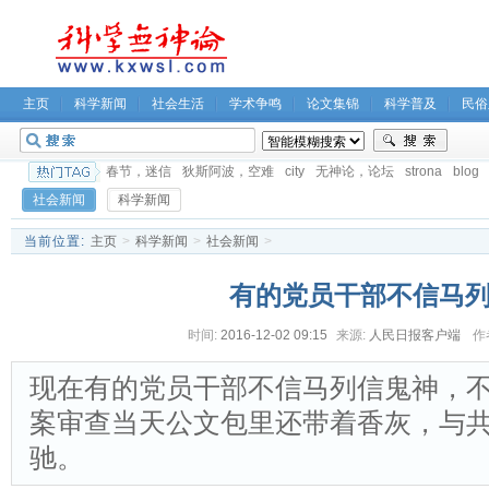
主页
科学新闻
社会生活
学术争鸣
论文集锦
科学普及
民俗
春节，迷信
狄斯阿波，空难
city
无神论，论坛
strona
blog
社会新闻
科学新闻
当前位置:
主页
>
科学新闻
>
社会新闻
>
有的党员干部不信马
时间:
2016-12-02 09:15
来源:
人民日报客户端
作
现在有的党员干部不信马列信鬼神，不
案审查当天公文包里还带着香灰，与
驰。