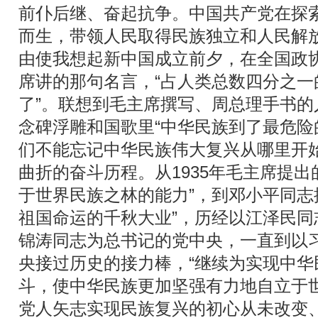
前仆后继、奋起抗争。中国共产党在探
而生，带领人民取得民族独立和人民解
由使我想起新中国成立前夕，在全国政
席讲的那句名言，“占人类总数四分之一
了”。联想到毛主席撰写、周总理手书
念碑浮雕和国歌里“中华民族到了最危险
们不能忘记中华民族伟大复兴从哪里开
曲折的奋斗历程。从1935年毛主席提出
于世界民族之林的能力”，到邓小平同志
祖国命运的千秋大业”，历经以江泽民
锦涛同志为总书记的党中央，一直到以
央接过历史的接力棒，“继续为实现中华
斗，使中华民族更加坚强有力地自立于
党人矢志实现民族复兴的初心从未改变