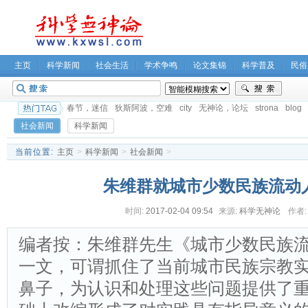
主页
科学新闻
社会生活
学术争鸣
论文集锦
科学普及
民俗
春节，迷信
狄斯阿波，空难
city
无神论，论坛
strona
blog
社会新闻
科学新闻
当前位置:
主页
>
科学新闻
>
社会新闻
>
朱维群就城市少数民族流动
时间:
2017-02-04 09:54
来源:
科学无神论
作者:
编者按：朱维群先生《城市少数民族
一文，可谓抓住了当前城市民族宗教
鼻子，为认识和处理这些问题提供了